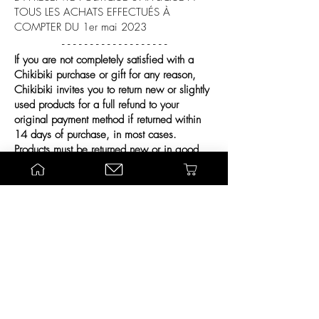
TOUS LES ACHATS EFFECTUÉS À
COMPTER DU 1er mai 2023
-
- -
- - - - - - - - - - -
-
- - - -
If you are not completely satisfied with a
Chikibiki purchase or gift for any reason,
Chikibiki invites you to return new or slightly
used products for a full refund to your
original payment method if returned within
14 days of purchase, in most cases.
Products must be returned new or in good
condition. Chikibiki monitors the return
activity for abuse and reserves the right to
limit returns or exchanges in all cases. All
returns are subject to validation and approval
at Chikibiki's discretion. If a return is not
approved by Chikibiki for any reason, the
item may not be returned to you. We may
ask you for a driver’s licence or government
identification to verify your identity.
THIS POLICY APPLIES TO ALL PURCHASES
MADE EFFECTIVE May 1st 2023