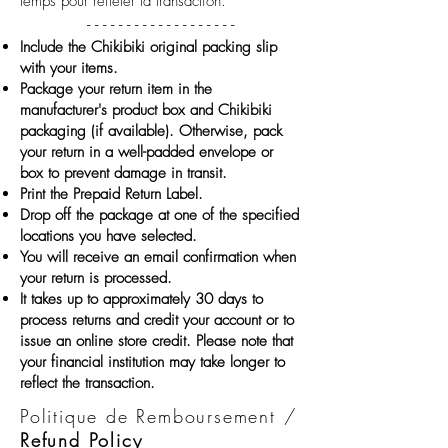
temps pour refléter la transaction.
-
- -
- - - - - - - - - - - - - - - -
Include the Chikibiki original packing slip
with your items.
Package your return item in the
manufacturer's product box and Chikibiki
packaging (if available). Otherwise, pack
your return in a well-padded envelope or
box to prevent damage in transit.
Print the Prepaid Return Label.
Drop off the package at one of the specified
locations you have selected.
You will receive an email confirmation when
your return is processed.
It takes up to approximately 30 days to
process returns and credit your account or to
issue an online store credit. Please note that
your financial institution may take longer to
reflect the transaction.
Politique de Remboursement
/
Refund Policy