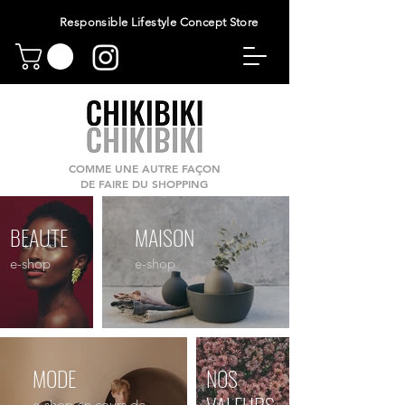
Responsible Lifestyle Concept Store
COMME UNE AUTRE FAÇON
DE FAIRE DU SHOPPING
BEAUTE
MAISON
e-shop
e-shop
MODE
NOS
VALEURS
e-shop en cours de