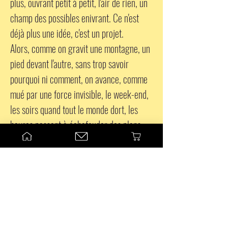
plus,
ouvrant petit à petit, l'air de rien, un
champ des possibles enivrant. Ce n'est
déjà plus une i
dée, c'est un projet
.
Alors, comme on gravit une montagne, un
pied devant l'autre, sans trop savoir
pourquoi ni comment, on avance, comme
mué par une force invisible, le week-end,
les soirs quand tout le monde dort, les
heures passent à échafauder des plans,
imaginer, créer, essayer encore et
encore.
Enfin, un jour on se retourne, on vois le
chemin parcouru et là, le vertige!
Pourquoi une telle folie? Est-ce bien
raisonnable? Comment gérer tout cela en