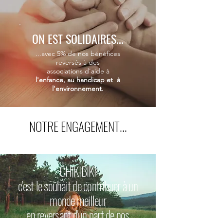
ON EST SOLIDAIRES...
...avec
5% de nos bénéfices
reversés à des
associations
d'aide
à
l'enfance, au handicap et à
l'environnement.
NOTRE ENGAGEMENT...
CHIKIBIKI
c'est le souhait de contribuer à un
monde meilleur
en reversant d'un part de nos