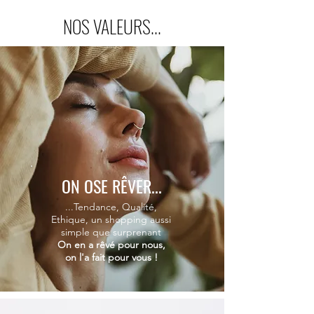
NOS VALEURS...
ON OSE RÊVER...
...Tendance, Qualité,
Ethique, un shopping aussi
simple que surprenant
On en a rêvé pour nous,
on l'a fait pour vous !