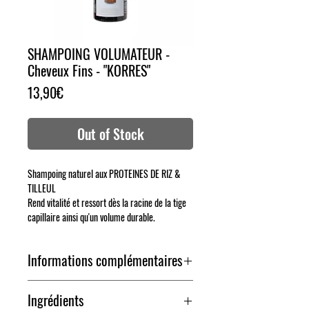
SHAMPOING VOLUMATEUR -
Cheveux Fins - "KORRES"
Price
13,90€
Out of Stock
Shampoing naturel aux PROTEINES DE RIZ &
TILLEUL
Rend vitalité et ressort dès la racine de la tige
capillaire ainsi qu'un volume durable.
Informations complémentaires
Destiné aux cheveux fins, fragiles et manquant de
Ingrédients
volume, ce shampoing :