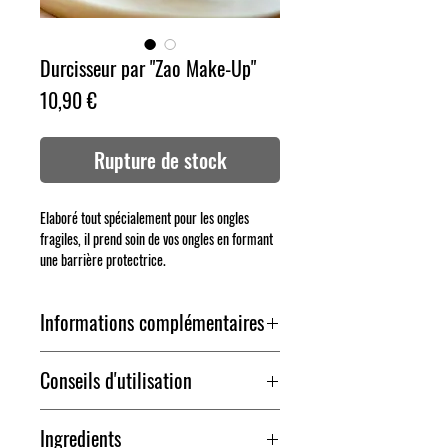
Durcisseur par "Zao Make-Up"
Prix
10,90 €
Rupture de stock
Elaboré tout spécialement pour les ongles
fragiles, il prend soin de vos ongles en formant
une barrière protectrice.
Informations complémentaires
Formule Vegan et Bio-sourcée est composée à 82%
Conseils d'utilisation
de matières premières d’origine naturelle (pomme
de terre, maïs, blé, manioc).
Appliquer une couche de durcisseur
MADE IN : France
Ingredients
puis laisser sécher avant d’appliquer le vernis à
CONTENANCE : 8 ml / 0.27 fl.oz.