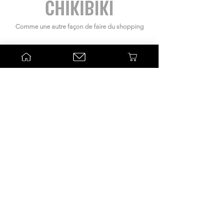
Comme une autre façon de faire du shopping
Sélection de produits
Beauté
Déco
Kids
Les marques
Clémence & Vivien
Zao Make-Up
Zen Kesh
Bonjour Little
Informations
Associations
Les marques
Actualités