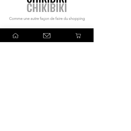
Comme une autre façon de faire du shopping
Sélection de produits
Beauté
Déco
Kids
Les marques
Clémence & Vivien
Zao Make-Up
Zen Kesh
Bonjour Little
Informations
Associations
Les marques
Actualités