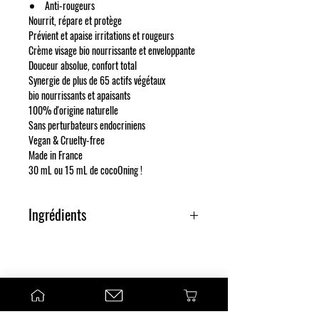
Anti-rougeurs
Nourrit, répare et protège
Prévient et apaise irritations et rougeurs
Crème visage bio nourrissante et enveloppante
Douceur absolue, confort total
Synergie de plus de 65 actifs
végétaux
bio nourrissants et apaisants
100% d'origine naturelle
Sans perturbateurs endocriniens
Vegan & Cruelty-free
Made in France
30 mL ou 15 mL de cocoOning !
Ingrédients
Aqua = Eau (Base de l'émulsion), Helianthus Annuus
Seed Oil (Huile de Tournesol), Simmondsia
Chinensis Seed Oil (Huile de Jojoba), Zea Mays
Starch = Amidon de maïs (Texturant biologique non
OGM), Butyrospermum Parkii Butter (Beurre de
Karité), Glycerin (Hydratant / Humectant), Arachidyl