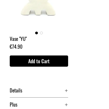
Vase "YU"
Price
€74.90
Add to Cart
Details
Vase blanc en poterie & tadelakt
. Fabriqué avec
Plus
soin au Maroc, ce vase sculptural est disponible en