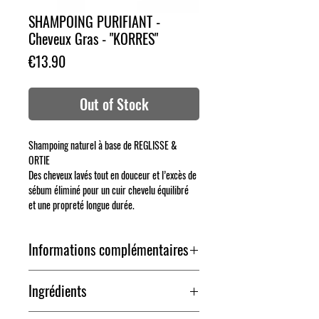
SHAMPOING PURIFIANT -
Cheveux Gras - "KORRES"
Price
€13.90
Out of Stock
Shampoing naturel à base de REGLISSE &
ORTIE
Des cheveux lavés tout en douceur et l’excès de
sébum éliminé pour un cuir chevelu équilibré
et une propreté longue durée.
Informations complémentaires
Ce shampoing est une combinaison efficace
Ingrédients
d'extraits de Réglisse et d'Ortie, régulateurs de la
microflore du cuir chevelu et de la sécrétion du
Aqua /Water/ Eau, Sodium Laureth Sulfate,