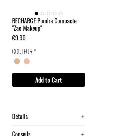
RECHARGE Poudre Compacte
"Zao Makeup"
Price
€9.90
COULEUR
*
Add to Cart
Détails
Un basique du maquillage pour obtenir un teint
Conseils
net et sans brillance.
La poudre compacte ZAO