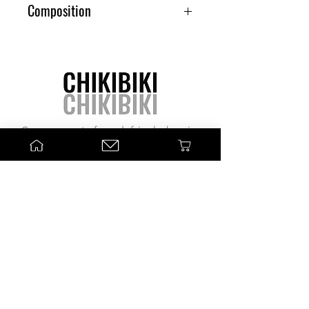
Composition
Polyester 97%, Elasthanne3, Doublure 100% coton
Comme une autre façon de faire du shopping
Sélection de produits
Beauté
Déco
Kids
Les marques
Clémence & Vivien
Zao Make-Up
Zen Kesh
Bonjour Little