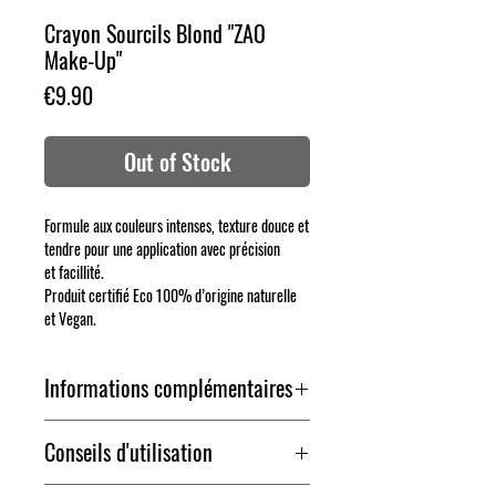
Crayon Sourcils Blond "ZAO
Make-Up"
Price
€9.90
Out of Stock
Formule aux couleurs intenses, texture douce et
tendre pour une application avec précision
et facillité.
Produit certifié Eco 100% d’origine naturelle
et Vegan.
Informations complémentaires
Conseils d'utilisation
MADE IN : UE
POIDS NET : 1,14 g / 0,04 oz
Les crayons contour des yeux soulignent et