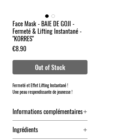
Face Mask - BAIE DE GOJI -
Fermeté & Lifting Instantané -
"KORRES"
Price
€8.90
Out of Stock
Fermeté et Effet Lifting Instantané !
Une peau respendissante de jeunesse !
Informations complémentaires
Les propriétés antioxydantes puissantes de la baie
Ingrédients
de Goji, améliorent la texture de la peau et
produisent un effet lifting instantané en plus de la