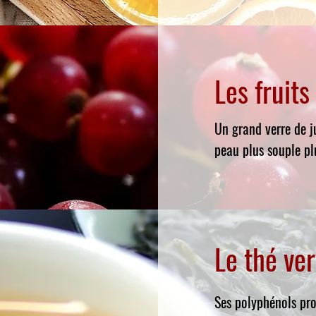
Les fruits
Un grand verre de j
peau plus souple pl
Le thé ver
Ses polyphénols pro