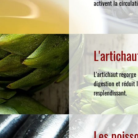
activent la circulat
L'artichau
L'artichaut regorge 
digestion et réduit 
resplendissant.
Les poiss