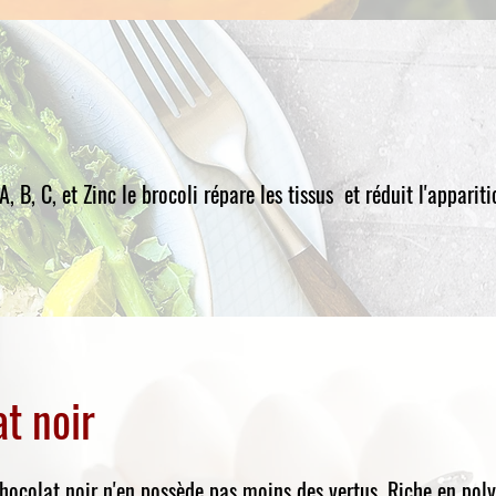
, B, C, et Zinc le brocoli répare les tissus et réduit l'apparit
t noir
chocolat noir n'en possède pas moins des vertus. Riche en poly